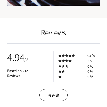
empty link
Reviews
4.94
94 %
/ 5
5 %
0 %
Based on 212
0 %
Reviews
0 %
写评论