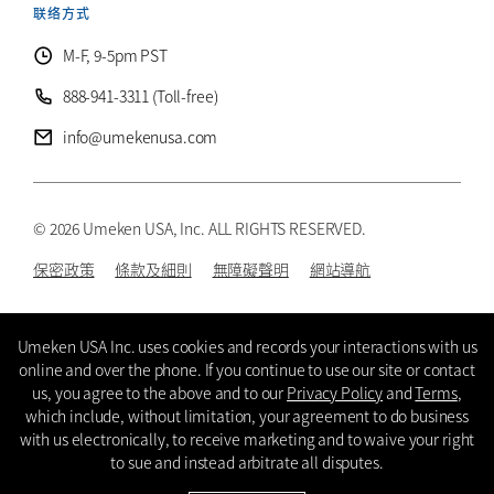
联络方式
M-F, 9-5pm PST
888-941-3311 (Toll-free)
info@umekenusa.com
© 2026 Umeken USA, Inc. ALL RIGHTS RESERVED.
保密政策
條款及細則
無障礙聲明
網站導航
Instagram
Facebook
Youtube
Wechat
CN
Umeken USA Inc. uses cookies and records your interactions with us
online and over the phone. If you continue to use our site or contact
us, you agree to the above and to our
Privacy Policy
and
Terms
,
which include, without limitation, your agreement to do business
with us electronically, to receive marketing and to waive your right
to sue and instead arbitrate all disputes.