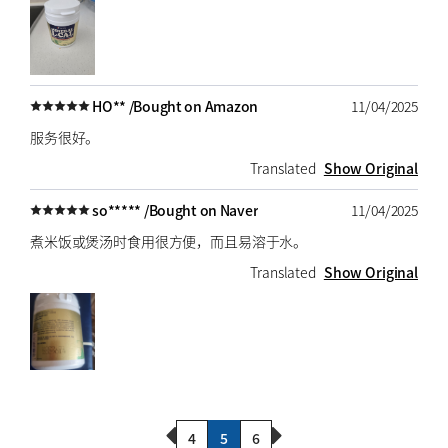
HO** /
Bought on Amazon
11/04/2025
服务很好。
Translated
Show Original
so***** /
Bought on Naver
11/04/2025
煮米饭或煲汤时食用很方便，而且易溶于水。
Translated
Show Original
Previous Page
Next Page
4
5
6