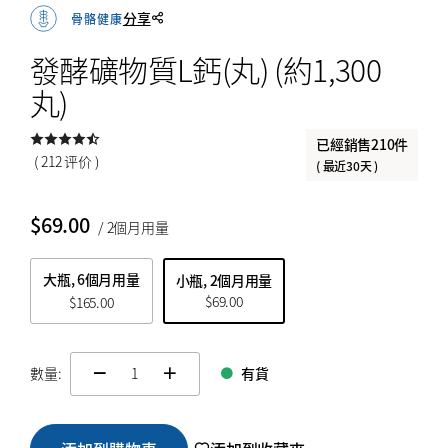
分享
骨骼健康
$
$
from price
to price
發酵礦物質L鈣(丸) (約1,300
丸)
搜索
已經銷售210件
( 212 评价 )
( 最近30天 )
$
69.00
/ 2個月用量
大瓶, 6個月用量
小瓶, 2個月用量
$
69.00
$
165.00
數量:
有貨
change quamtity