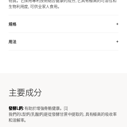
物質。它採用專利技術結合健康的成分, 它具有極高的可溶性和
生物利用度, 可供全家人食用。
規格
約1,300丸 (4.6 OZ, 130G) / 約2個月用量
用法
每天服用20粒。
主要成分
發酵L鈣:
有助於增強骨骼健康。[1]
我們的L型鈣(乳酸鈣)是從發酵甘蔗中提取的, 具有極高的吸收率
和溶解率。