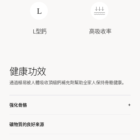
L型鈣
高吸收率
健康功效
通過極易被人體吸收頂級鈣補充劑幫助全家人保持骨骼健康。
强化骨骼
L型鈣有助於強健骨骼，吸收率高。
維生素D3幫助身體吸收鈣質並有助於強化骨骼。
礦物質的良好來源