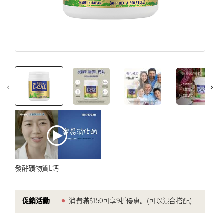
创建帐户
免疫力強化
注册后即可收到 Umeken 独家促销活动和最新信息.
更年期
创建帐户
美容和皮膚
心臟健康
骨及關節健康
优惠券
仅限在线
myUmeken
高達九折優惠
特别促销
Point
券
健康產品
化妆品 ／护肤品
创建帐户
家電產品
發酵礦物質L鈣
床具
促銷活動
消費滿$150可享9折優惠。(可以混合搭配)
BY PRICE