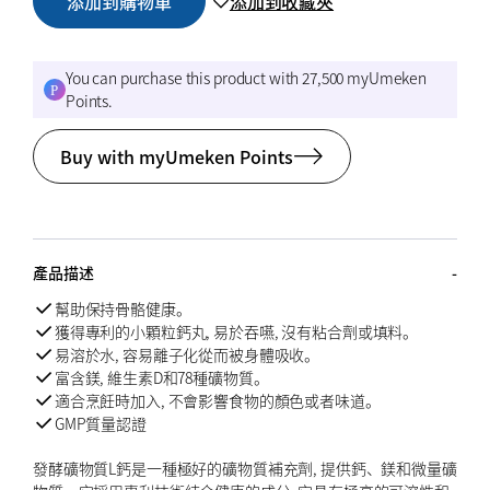
添加到購物車
添加到收藏夾
You can purchase this product with 27,500 myUmeken
Points.
Buy with myUmeken Points
產品描述
幫助保持骨骼健康。
獲得專利的小顆粒鈣丸, 易於吞嚥, 沒有粘合劑或填料。
易溶於水, 容易離子化從而被身體吸收。
富含鎂, 維生素D和78種礦物質。
適合烹飪時加入, 不會影響食物的顏色或者味道。
GMP質量認證
發酵礦物質L鈣是一種極好的礦物質補充劑, 提供鈣、鎂和微量礦