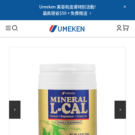
Umeken 美容和皮膚特別活動!
Password
最高現省$50 + 免費贈送
Filters
Cart 
您忘记密码了吗?
记住我
搜索
登录
適用人群
OR
男性
女性
Google
老年人
用社交網登錄時的使用協議
家族
保健能力