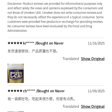
Disclaimer: Product reviews are provided for informational purposes only
and reflect solely the views and opinions expressed by the consumers and
not those of Umeken USA. Umeken does not write consumer reviews and
they do not necessarily reflect the experience of a typical consumer. Some
customers were provided free products in exchange for providing reviews.
No consumer reviews have been evaluated by the Food and Drug
Administration.
ki***** /
Bought on Naver
11/16/2025
发货速度很快，产品质量也不错。
Translated
Show Original
ch***** /
Bought on Naver
11/09/2025
我一直都在吃，吃起来很方便，但是有点贵。
Translated
Show Original