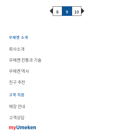
Previous Page
Next Page
8
9
10
우메켄 소개
회사소개
우메켄 전통과 기술
우메켄 역사
친구 추천
고객 지원
매장 안내
고객상담