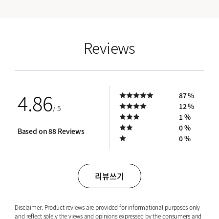
empty link
Reviews
4.86
87 %
12 %
/ 5
1 %
0 %
Based on 88 Reviews
0 %
리뷰쓰기
Disclaimer: Product reviews are provided for informational purposes only
and reflect solely the views and opinions expressed by the consumers and