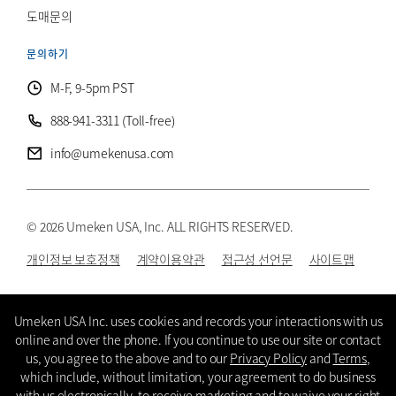
도매문의
문의하기
M-F, 9-5pm PST
888-941-3311 (Toll-free)
info@umekenusa.com
© 2026 Umeken USA, Inc. ALL RIGHTS RESERVED.
개인정보 보호정책
계약이용약관
접근성 선언문
사이트맵
Instagram
Facebook
Youtube
Wechat
KR
Umeken USA Inc. uses cookies and records your interactions with us
online and over the phone. If you continue to use our site or contact
us, you agree to the above and to our
Privacy Policy
and
Terms
,
which include, without limitation, your agreement to do business
with us electronically, to receive marketing and to waive your right