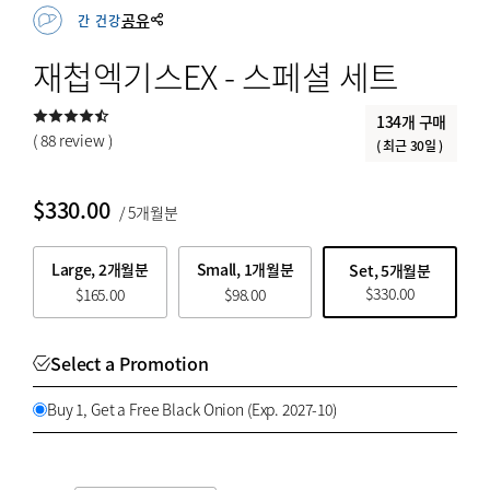
세트 상품 특가
특등한우
공유
간 건강
전통한과
재첩엑기스EX - 스페셜 세트
전통해산물
134개 구매
꽃배달
( 88 review )
( 최근 30일 )
과일
$
330.00
/ 5개월분
BY PRICE
Large, 2개월분
Small, 1개월분
Set, 5개월분
$
330.00
$
165.00
$
98.00
$
$
from price
to price
Select a Promotion
Buy 1, Get a Free Black Onion (Exp. 2027-10)
검색