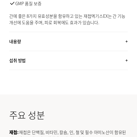
GMP 품질 보증
간에 좋은 8가지 유효성분을 함유하고 있는 재첩엑기스EX는 간 기능
개선에 도움을 주며, 피로 회복에도 효과가 있습니다.
내용량
60포 (2.1 OZ, 60G) + 30포 (1.1 OZ, 30G) / 약 5개월분
섭취 방법
하루에 1포 섭취하세요.
주요 성분
재첩:
재첩은 단백질, 비타민, 칼슘, 인, 철 및 필수 아미노산이 함유된