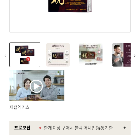
회원가입
면역력 강화
회원 가입하여 우메켄 독점 프로모션과 업데이트를 즐겨보
갱년기
세요.
뷰티 & 스킨
회원가입
혈관 건강
뼈/관절 건강
쿠폰
온라인 전용
myUmeken
최대 10%
특별한
Point
웰빙제품
할인 쿠폰
프로모션
캐쉬백 할인
화장품 / 뷰티
청정공기 & 육각수
회원가입
재첩엑기스
침구류
프로모션
한개 이상 구매시 블랙 어니언(유통기한
+
고국선물
2027-10) 증정.