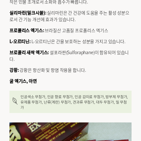
작은 민물 조개로서 소화와 흡수가 빠릅니다.
실리마린(밀크시쓸):
실리마린은 간 건강에 도움을 주는 활성 성분으
로서 간 기능 개선에 효과가 있습니다.
프로폴리스 엑기스:
브라질산 고품질 프로폴리스 엑기스
L-오르티닌:
L-오르티닌은 간을 보호하는 성분을 가지고 있습니다.
브로콜리 새싹 엑기스:
설포라판(Sulforaphane)이 함유되어 있습니
다.
강황:
강황은 항산화 및 항염 작용을 합니다.
굴 엑기스, 아연
인공색소 무첨가, 인공 향료 무첨가, 인공 감미료 무첨가, 방부제 무첨가,
유제품 무첨가, 난류(계란) 무첨가, 견과류 무첨가, 대두 무첨가, 밀 무첨
가