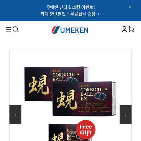
우메켄 뷰티 & 스킨 이벤트!
Password
최대 $50 할인 + 무료선물 증정
Filters
Cart 
비밀번호 찾기
아이디 저장하기
검색
로그인
대상별
OR
남성 건강
여성 건강
Google
부모님 건강
SNS 로그인 이용약관
온가족 건강
건강 기능별