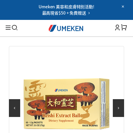
Umeken 美容和皮膚特別活動!
Password
最高現省$50 + 免費贈送
Filters
Cart 
您忘记密码了吗?
记住我
搜索
登录
適用人群
OR
男性
女性
Google
老年人
用社交網登錄時的使用協議
家族
保健能力