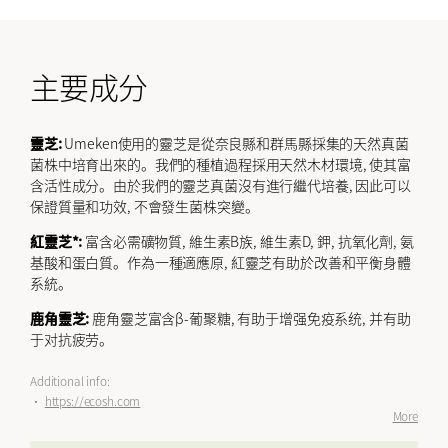
主要成分
靈芝:
Umeken使用的靈芝是從奈良縣和群馬縣採集的天然真菌
菌株中培育出來的。我們的種植過程採用天然木材環境, 使其富
含活性成分。由於我們的靈芝真菌沒有進行繼代培養, 因此可以
保證質量和功效, 不會發生菌株突變。
紅靈芝*:
富含必需礦物質, 維生素B族, 維生素D, 鉀, 抗氧化劑, 氨
基酸和蛋白質。作為一種適應原, 紅靈芝有助於改善和平衡身體
系統。
鹿角靈芝:
鹿角靈芝富含β-葡聚糖, 有助于增强免疫系统, 并有助
于对抗疲劳。
Additional info:
•
https://ecosh.com
More