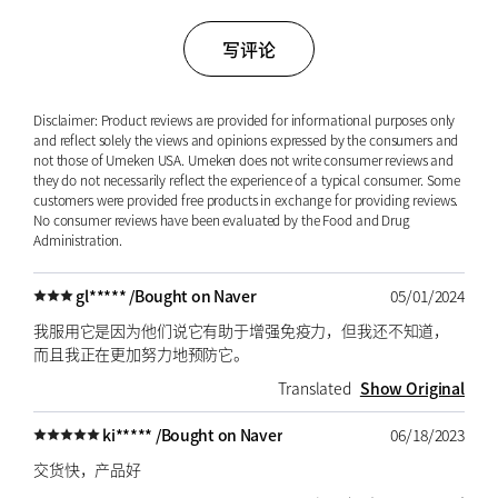
写评论
Disclaimer: Product reviews are provided for informational purposes only
and reflect solely the views and opinions expressed by the consumers and
not those of Umeken USA. Umeken does not write consumer reviews and
they do not necessarily reflect the experience of a typical consumer. Some
customers were provided free products in exchange for providing reviews.
No consumer reviews have been evaluated by the Food and Drug
Administration.
gl***** /
Bought on Naver
05/01/2024
我服用它是因为他们说它有助于增强免疫力，但我还不知道，
而且我正在更加努力地预防它。
Translated
Show Original
ki***** /
Bought on Naver
06/18/2023
交货快，产品好