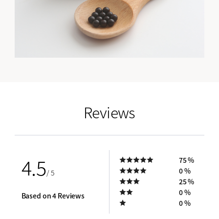
empty link
Reviews
4.5
75 %
0 %
/ 5
25 %
0 %
Based on 4 Reviews
0 %