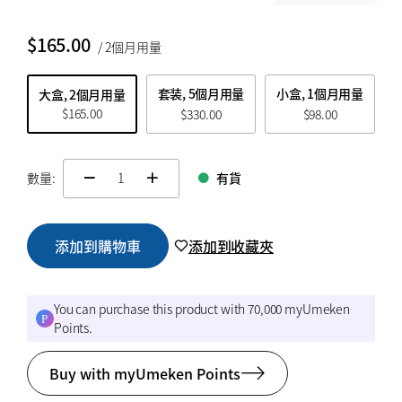
$
$
from price
to price
$
165.00
/ 2個月用量
套装, 5個月用量
小盒, 1個月用量
大盒, 2個月用量
$
165.00
$
330.00
$
98.00
搜索
數量:
有貨
change quamtity
添加到購物車
添加到收藏夾
You can purchase this product with 70,000 myUmeken
Points.
Buy with myUmeken Points