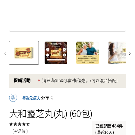
创建帐户
免疫力強化
注册后即可收到 Umeken 独家促销活动和最新信息.
更年期
创建帐户
美容和皮膚
心臟健康
骨及關節健康
优惠券
仅限在线
myUmeken
高達九折優惠
特别促销
Point
券
健康產品
促銷活動
消費滿$150可享9折優惠。(可以混合搭配)
化妆品 ／护肤品
创建帐户
家電產品
分享
增強免疫力
床具
大和靈芝丸(丸) (60包)
已經銷售484件
BY PRICE
( 4 评价 )
( 最近30天 )