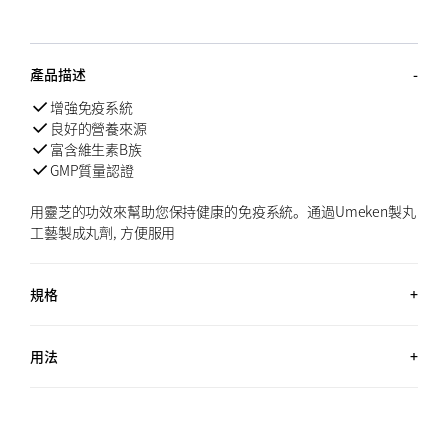
產品描述
增強免疫系統
良好的營養來源
富含維生素B族
GMP質量認證
用靈芝的功效來幫助您保持健康的免疫系統。通過Umeken製丸
工藝製成丸劑, 方便服用
規格
60包 (2.6 OZ, 72G) / 約2個月用量
用法
每天服用1包。