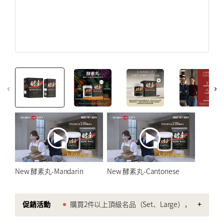
创建帐户
免疫力強化
注册后即可收到 Umeken 独家促销活动和最新信息.
更年期
创建帐户
美容和皮膚
心臟健康
骨及關節健康
优惠券
仅限在线
myUmeken
高達九折優惠
特别促销
Point
券
健康產品
化妆品 ／护肤品
创建帐户
家電產品
New 酵素丸-Mandarin
New 酵素丸-Cantonese
床具
促銷活動
購買2件以上頂級名品（Set、Large），
+
BY PRICE
即可獲贈黑蒜精（有效期限 2027-10）。