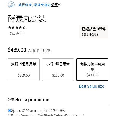
（可以混合搭配）
分享
腸胃健康, 增強免疫力
或購買滿$150，即可享受9折優惠。（可
$
$
from price
to price
以混合搭配）
酵素丸套裝
已經銷售165件
( 91 评价 )
( 最近30天 )
搜索
$
439.00
/ 5個半月用量
大瓶, 4個月用量
小瓶, 40日用量
套装, 5個半月用
量
$
439.00
$
359.00
$
165.00
Best value size
Select a promotion
Spend $150 or more, Get 10% OFF.
Buy 2 Premium, Get Black Onion (Exp.2027-10).