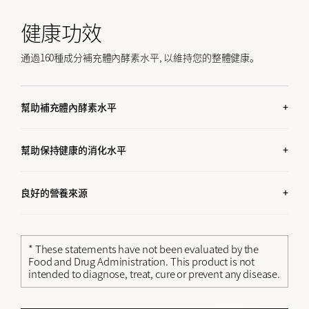
健康功效
通過160種成分補充體內酵素水平, 以維持您的整體健康。
幫助補充體內酵素水平
幫助食物分解
增強新陳代謝能力
幫助保持健康的消化水平
增加精力
幫助保持胃部健康
酵素有很多種功能, 例如消化和分解食物。當我們體內的酵素水
良好的營養來源
當體內酵素含量低的時候, 食物的分解和消化速度就會減慢, 使食
平不充足的時候, 新陳代謝能力就會下降, 導致食物的消化和分解
物在胃中停留的時間比平時長很多。持續這種惡性循環會對我
含有160種成分
不能順利進行, 身體就會感到更加的疲憊和倦怠。
們的健康產生不利的影響。
隨著年齡的增長, 人體內抗氧化水平, 消化水平和代謝水平急劇下
* These statements have not been evaluated by the
降。研究發現, 70多歲老年人唾液中分泌的澱粉酶比20多歲的時
Food and Drug Administration. This product is not
候少30倍。
intended to diagnose, treat, cure or prevent any disease.