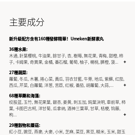
主要成分
新升級配方含有160種發酵精華！Umeken新酵素丸
36種水果:
木通, 針葉櫻桃, 牛油果, 餘甘子, 杏, 樹莓, 無花果, 青梅, 甜橙, 柿
子, 卡姆果, 奇異果, 金橘, 番石榴, 葡萄, 柚子, 楊桃, 臍橙, 菠
...
+
27種蔬菜:
蘿蔔, 冬瓜, 木薯, 捲心菜, 黃瓜, 羽衣甘藍, 牛蒡, 地瓜, 紫蘇, 红茄,
西瓜, 芹菜, 白蘿蔔, 洋葱, 苦苣, 红椒, 番茄, 胡蘿蔔, 大蒜,
...
+
68種草藥和海藻:
绞股蓝, 玉竹, 無花果葉, 銀杏, 姜黄, 刺五加, 鈍葉決明, 車前草, 柿
葉, 卡图巴古柯, 洋甘菊, 瓜拿纳, 酒神三葉草, 甘草, 桔梗, 钩藤,
枸
...
+
29種穀物和蘑菇:
紅小豆, 豌豆, 燕麥, 大麥, 小米, 芝麻, 菜豆, 黑豆, 糙米, 玉米, 甜玉