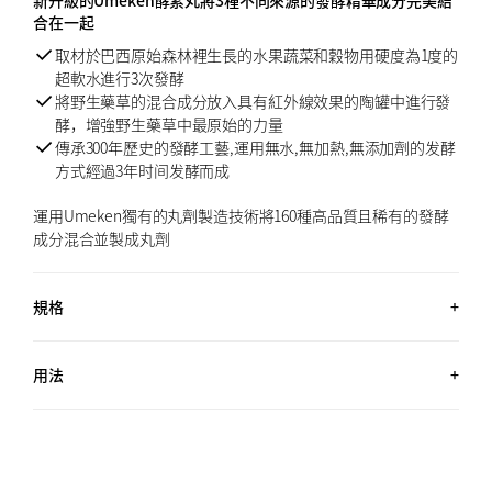
合在一起
取材於巴西原始森林裡生長的水果蔬菜和穀物用硬度為1度的
超軟水進行3次發酵
將野生藥草的混合成分放入具有紅外線效果的陶罐中進行發
酵，增強野生藥草中最原始的力量
傳承300年歷史的發酵工藝,運用無水,無加熱,無添加劑的发酵
方式經過3年时间发酵而成
運用Umeken獨有的丸劑製造技術將160種高品質且稀有的發酵
成分混合並製成丸劑
規格
約970丸 (13.2 OZ, 370G) + 約340丸 (4.6 OZ, 130G) / 約5個半月用量
用法
每天服用8丸。