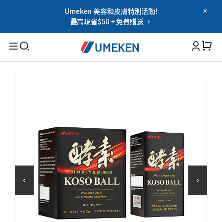
Umeken 美容和皮膚特別活動!
Password
最高現省$50 + 免費贈送
Filters
Cart 
您忘记密码了吗?
记住我
搜索
登录
適用人群
OR
男性
女性
Google
老年人
用社交網登錄時的使用協議
家族
保健能力