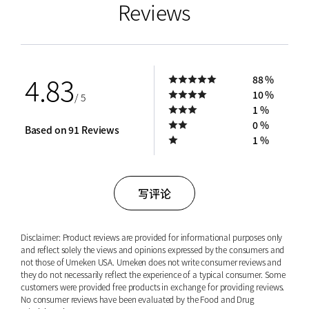
Reviews
4.83
88 %
10 %
/ 5
1 %
0 %
Based on 91 Reviews
1 %
写评论
Disclaimer: Product reviews are provided for informational purposes only
and reflect solely the views and opinions expressed by the consumers and
not those of Umeken USA. Umeken does not write consumer reviews and
they do not necessarily reflect the experience of a typical consumer. Some
customers were provided free products in exchange for providing reviews.
No consumer reviews have been evaluated by the Food and Drug