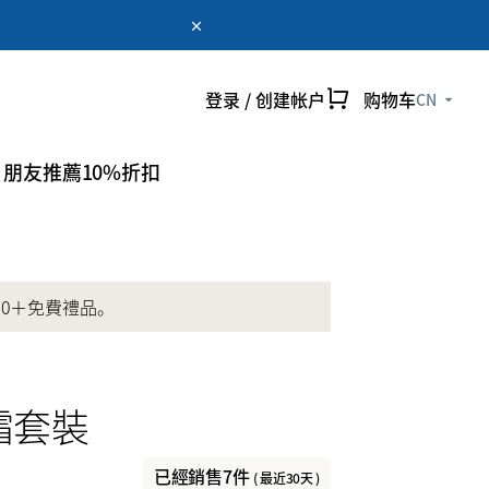
登录 / 创建帐户
购物车
CN
仅限在线
myUmeken
特别促销
Point
朋友推薦10%折扣
创建帐户
50＋免費禮品。
皺霜套裝
已經銷售7件
( 最近30天 )