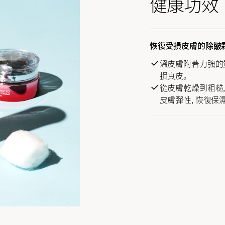
健康功效
恢復受損皮膚的除皺
溫皮膚附著力強的
損真皮。
從皮膚乾燥到粗糙,
皮膚彈性, 恢復保