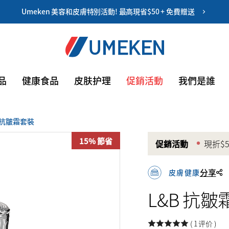
创建帐户
Umeken 美容和皮膚特別活動! 最高現省$50 + 免費贈送
优惠券
高達九折優
记住我
品
健康食品
皮肤护理
促銷活動
我們是誰
惠券
B 抗皺霜套裝
15% 節省
促銷活動
現折$
分享
皮膚健康
用協議
L&B 抗
( 1 评价 )