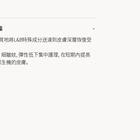
霜
質地將L&B特殊成分送達到皮膚深層恢復受
 細皺紋, 彈性低下集中護理, 在短期內提高
濕生機的皮膚。