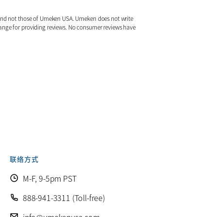
s and not those of Umeken USA. Umeken does not write
hange for providing reviews. No consumer reviews have
联络方式
M-F, 9-5pm PST
888-941-3311 (Toll-free)