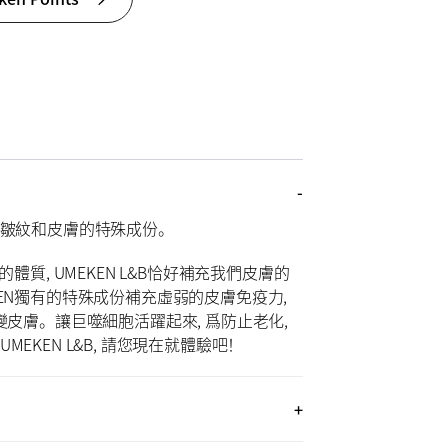
善皺紋和皮膚的特殊成份。
的體質, UMEKEN L&B恰好補充我們皮膚的
EN獨有的特殊成份補充虛弱的皮膚免疫力,
變皮膚。讓巨噬細胞活躍起來, 爲防止老化,
EKEN L&B, 請您現在就體驗吧！