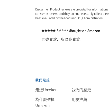
Disclaimer: Product reviews are provided for information
consumer reviews and they do not necessarily reflect the
been evaluated by the Food and Drug Administration.
St***** /
Bought on Amazon
老婆喜欢，所以我喜欢。
我們是誰
走進Umeken
我們的歷史
為什麼選擇
朋友推薦
Umeken