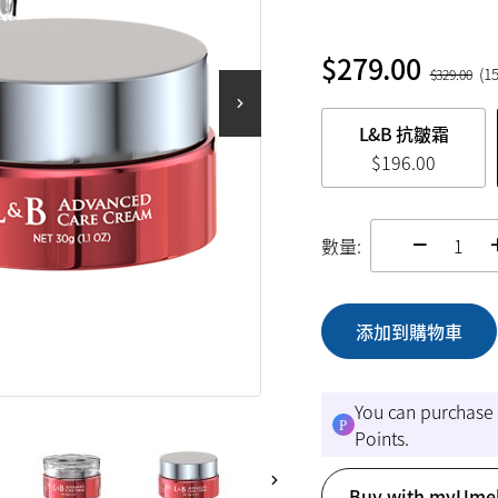
$
279.00
(
1
$
329.00
L&B 抗皺霜
$
196.00
數量:
chan
添加到購物車
You can purchase
Points.
Buy with myUmek