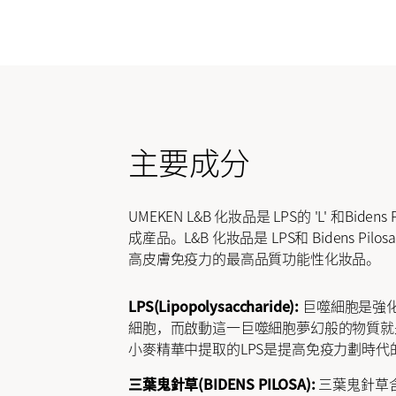
主要成分
UMEKEN L&B 化妝品是 LPS的 'L' 和Bidens Pi
成産品。L&B 化妝品是 LPS和 Bidens Pilo
高皮膚免疫力的最高品質功能性化妝品。
LPS(Lipopolysaccharide):
巨噬細胞是強
細胞，而啟動這一巨噬細胞夢幻般的物質就是
小麥精華中提取的LPS是提高免疫力劃時代
三葉鬼針草(BIDENS PILOSA):
三葉鬼針草