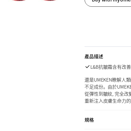
產品描述
L&B抗皺霜含有改
還是UMEKEN瞭解人類
不足成份。由於UMEK
從彈性到皺紋, 完全改
重新注入皮膚生命力的UM
規格
30g (1.1 OZ) x2