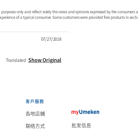
al purposes only and reflect solely the views and opinions expressed by the consumer
 experience of a typical consumer. Some customers were provided free products in exc
07/27/2018
Show Original
Translated
客戶服務
各地店鋪
批发信息
联络方式