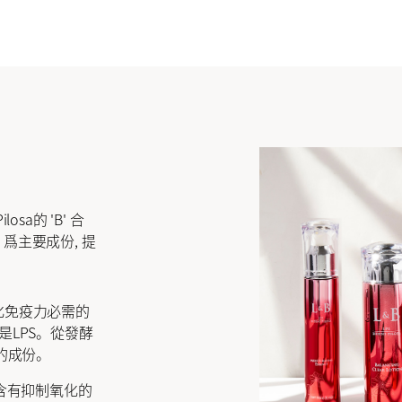
losa的 'B' 合
sa 爲主要成份, 提
化免疫力必需的
LPS。從發酵
的成份。
含有抑制氧化的