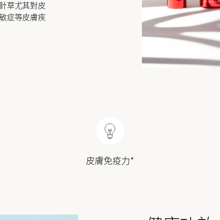
針草尤其對皮
敏症等皮膚疾
皮膚免疫力*