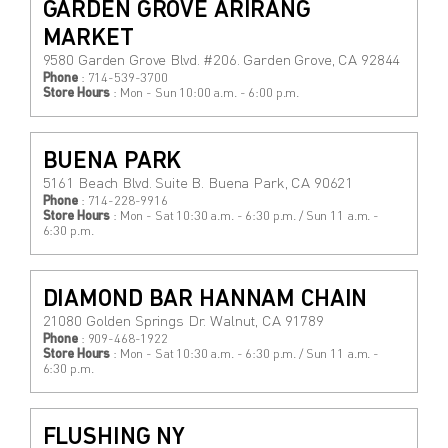
GARDEN GROVE ARIRANG
$
$
MARKET
from price
to price
9580 Garden Grove Blvd. #206. Garden Grove, CA 92844
Phone
: 714-539-3700
Store Hours
: Mon - Sun 10:00 a.m. - 6:00 p.m.
搜索
BUENA PARK
5161 Beach Blvd. Suite B. Buena Park, CA 90621
Phone
: 714-228-9916
Store Hours
: Mon - Sat 10:30 a.m. - 6:30 p.m. / Sun 11 a.m. -
6:30 p.m.
DIAMOND BAR HANNAM CHAIN
21080 Golden Springs Dr. Walnut, CA 91789
Phone
: 909-468-1922
Store Hours
: Mon - Sat 10:30 a.m. - 6:30 p.m. / Sun 11 a.m. -
6:30 p.m.
FLUSHING NY