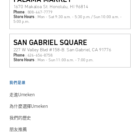
PALAMA MARKET
1670 Makaloa St. Honolulu, HI 96814
Phone
: 808-447-7779
Store Hours
: Mon - Sat 9:30 a.m. - 5:30 p.m. / Sun 10:00 a.m. -
5:00 p.m.
SAN GABRIEL SQUARE
227 W Valley Blvd #158-B. San Gabriel, CA 91776
Phone
: 626-656-8758
Store Hours
: Mon - Sun 11:00 a.m. - 7:00 p.m.
我們是誰
走進Umeken
為什麼選擇Umeken
我們的歷史
朋友推薦