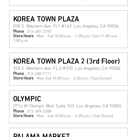
KOREA TOWN PLAZA
928 S. Western Ave. Fl.1 #143. Los Angeles, CA 90006
Phone
: 213-487-2393
Store Hours
: Mon - Sat 10:00 a.m. - 7:00 p.m / Sun 11:00 a.m. -
7:00 p.m.
KOREA TOWN PLAZA 2 (3rd Floor)
928 S. Western Ave. FL.3 #335. Los Angeles, CA 90006
Phone
: 213-480-1111
Store Hours
: Mon-Sat 10:00 a.m. - 6:30 p.m. / Sun Closed
OLYMPIC
2716 W Olympic Blvd. Suite 103. Los Angeles, CA 90006
Phone
: 213-389-3288
Store Hours
: Mon - Sat 10:00 a.m. - 6:00 p.m. / Sun Closed