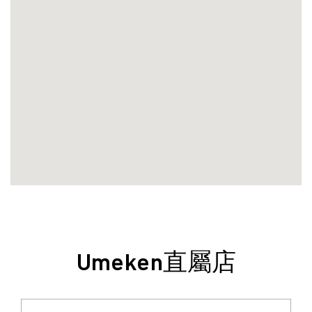
创建帐户
免疫力強化
注册后即可收到 Umeken 独家促销活动和最新信息.
更年期
创建帐户
美容和皮膚
心臟健康
骨及關節健康
优惠券
仅限在线
myUmeken
高達九折優惠
特别促销
Point
券
健康產品
化妆品 ／护肤品
创建帐户
家電產品
床具
Umeken直屬店
BY PRICE