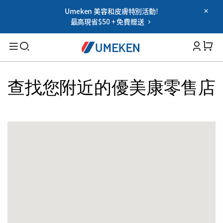
Umeken 美容和皮膚特別活動!
Password
最高現省$50 + 免費贈送
Filters
Cart 
您忘记密码了吗?
记住我
搜索
查找您附近的優美康零售店
登录
適用人群
OR
男性
女性
Google
老年人
用社交網登錄時的使用協議
家族
保健能力