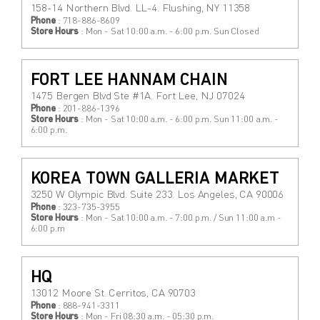
158-14 Northern Blvd. LL-4. Flushing, NY 11358
Phone
: 718-886-8609
Store Hours
: Mon - Sat 10:00 a.m. - 6:00 p.m. Sun Closed
FORT LEE HANNAM CHAIN
1475 Bergen Blvd Ste #1A. Fort Lee, NJ 07024
Phone
: 201-886-1396
Store Hours
: Mon - Sat 10:00 a.m. - 6:00 p.m. Sun 11:00 a.m. -
6:00 p.m.
KOREA TOWN GALLERIA MARKET
3250 W Olympic Blvd. Suite 233. Los Angeles, CA 90006
Phone
: 323-735-3955
Store Hours
: Mon - Sat 10:00 a.m. - 7:00 p.m. / Sun 11:00 a.m -
6:00 p.m
HQ
13012 Moore St. Cerritos, CA 90703
Phone
: 888-941-3311
Store Hours
: Mon - Fri 08:30 a.m. - 05:30 p.m.