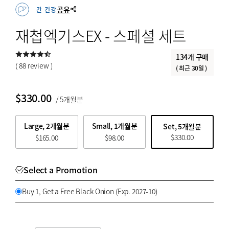
세트 상품 특가
특등한우
공유
간 건강
전통한과
재첩엑기스EX - 스페셜 세트
전통해산물
134개 구매
꽃배달
( 88 review )
( 최근 30일 )
과일
$
330.00
/ 5개월분
BY PRICE
Large, 2개월분
Small, 1개월분
Set, 5개월분
$
330.00
$
165.00
$
98.00
$
$
from price
to price
Select a Promotion
Buy 1, Get a Free Black Onion (Exp. 2027-10)
검색