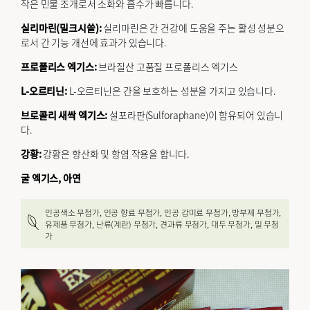
작은 민물 조개로서 소화와 흡수가 빠릅니다.
실리마린(밀크시쓸):
실리마린은 간 건강에 도움을 주는 활성 성분으
로서 간 기능 개선에 효과가 있습니다.
프로폴리스 엑기스:
브라질산 고품질 프로폴리스 엑기스
L-오르티닌:
L-오르티닌은 간을 보호하는 성분을 가지고 있습니다.
브로콜리 새싹 엑기스:
설포라판(Sulforaphane)이 함유되어 있습니
다.
강황:
강황은 항산화 및 항염 작용을 합니다.
굴 엑기스, 아연
인공색소 무첨가, 인공 향료 무첨가, 인공 감미료 무첨가, 방부제 무첨가,
유제품 무첨가, 난류(계란) 무첨가, 견과류 무첨가, 대두 무첨가, 밀 무첨
가