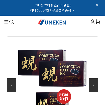
우메켄 뷰티 & 스킨 이벤트!
Password
최대 $50 할인 + 무료선물 증정
Filters
Cart 
비밀번호 찾기
아이디 저장하기
검색
로그인
대상별
OR
남성 건강
여성 건강
Google
부모님 건강
SNS 로그인 이용약관
온가족 건강
건강 기능별