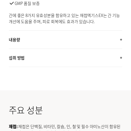
GMP 품질 보증
간에 좋은 8가지 유효성분을 함유하고 있는 재첩엑기스EX는 간 기능
개선에 도움을 주며, 피로 회복에도 효과가 있습니다.
내용량
60포 (2.1 OZ, 60G) + 30포 (1.1 OZ, 30G) / 약 5개월분
섭취 방법
하루에 1포 섭취하세요.
주요 성분
재첩:
재첩은 단백질, 비타민, 칼슘, 인, 철 및 필수 아미노산이 함유된