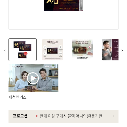
회원가입
면역력 강화
회원 가입하여 우메켄 독점 프로모션과 업데이트를 즐겨보
갱년기
세요.
뷰티 & 스킨
회원가입
혈관 건강
뼈/관절 건강
쿠폰
온라인 전용
myUmeken
최대 10%
특별한
Point
웰빙제품
할인 쿠폰
프로모션
캐쉬백 할인
화장품 / 뷰티
청정공기 & 육각수
회원가입
재첩엑기스
침구류
프로모션
한개 이상 구매시 블랙 어니언(유통기한
+
고국선물
2027-10) 증정.