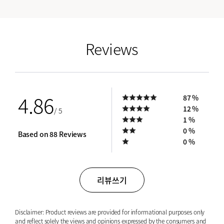
empty link
Reviews
4.86
87 %
12 %
/ 5
1 %
0 %
Based on 88 Reviews
0 %
리뷰쓰기
Disclaimer: Product reviews are provided for informational purposes only
and reflect solely the views and opinions expressed by the consumers and