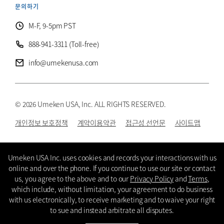
문의하기
M-F, 9-5pm PST
888-941-3311 (Toll-free)
info@umekenusa.com
© 2026 Umeken USA, Inc. ALL RIGHTS RESERVED.
개인정보 보호정책
계약이용약관
접근성 선언문
사이트맵
Instagram
Facebook
Youtube
Wechat
KR
Umeken USA Inc. uses cookies and records your interactions with us
online and over the phone. If you continue to use our site or contact
us, you agree to the above and to our
Privacy Policy
and
Terms
,
which include, without limitation, your agreement to do business
with us electronically, to receive marketing and to waive your right
to sue and instead arbitrate all disputes.