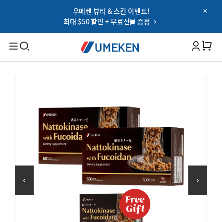
우메켄 뷰티 & 스킨 이벤트!
Password
최대 $50 할인 + 무료선물 증정
Filters
Cart 
비밀번호 찾기
아이디 저장하기
검색
로그인
대상별
OR
남성 건강
여성 건강
Google
부모님 건강
SNS 로그인 이용약관
온가족 건강
건강 기능별