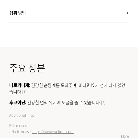
60포 (3.4 OZ, 96G) x2 + 30포 (1.7 OZ, 48G) / 약 5개월분
섭취 방법
하루 1포 섭취하세요.
취침 전에 복용하세요.
모든 성별 섭취 가능
주요 성분
나토키나제:
건강한 순환계를 도와주며, 비타민 K 가 첨가 되지 않았
습니다.
[1]
후코이단:
건강한 면역 유지에 도움을 줄 수 있습니다.
[2]
Additional info:
References:
• Nattokinase:
https://www.webmd.com
More