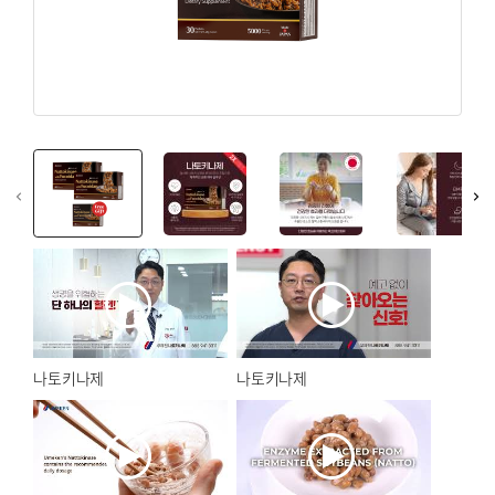
회원가입
면역력 강화
회원 가입하여 우메켄 독점 프로모션과 업데이트를 즐겨보
갱년기
세요.
뷰티 & 스킨
회원가입
혈관 건강
뼈/관절 건강
쿠폰
온라인 전용
myUmeken
최대 10%
특별한
Point
웰빙제품
할인 쿠폰
프로모션
캐쉬백 할인
화장품 / 뷰티
청정공기 & 육각수
회원가입
나토키나제
나토키나제
침구류
고국선물