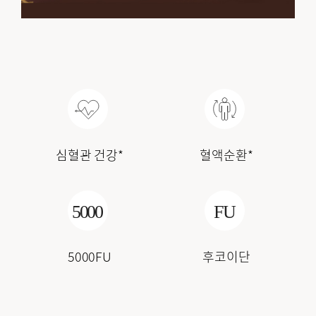
심혈관 건강*
혈액순환*
5000FU
후코이단