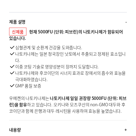
제품 설명
신제품
현재 5000FU (단위: 피브린)의 나토키나제가 함유되어
있습니다.
심혈관계 및 순환계 건강을 도와줍니다.
나토키나제는 일본 청국장인 낫토에서 추출되고 정제된 효소입니
다.
이중 코팅 기술로 영양성분이 장까지 도달합니다.
나토키나제와 후코이단의 시너지 효과로 장에서의 흡수와 효능을
극대화하였습니다.
GMP 품질 보증
우메켄의 나토키나제는
나토키나제 일일 권장량 5000FU (단위: 피브
린)을 함유
하고 있습니다. 오키나와 모즈쿠산의 non-GMO 대두와 후
코이단과 함께 은행과 대두 레시틴을 사용하여 효능을 높였습니다.
내용량