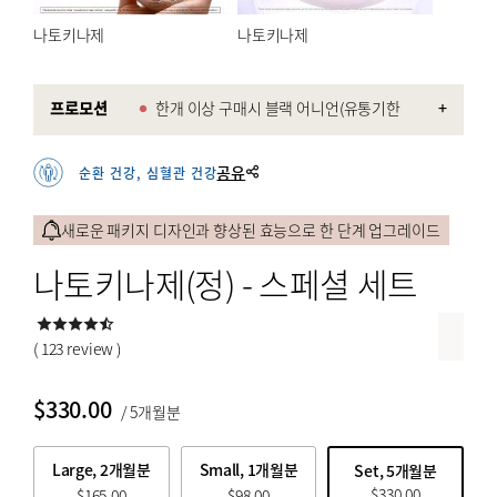
특등한우
나토키나제
나토키나제
전통한과
전통해산물
프로모션
한개 이상 구매시 블랙 어니언(유통기한
+
2027-10) 증정.
꽃배달
세트 상품 특가
공유
순환 건강, 심혈관 건강
과일
새로운 패키지 디자인과 향상된 효능으로 한 단계 업그레이드
BY PRICE
나토키나제(정) - 스페셜 세트
$
$
from price
to price
( 123 review )
$
330.00
/ 5개월분
검색
Large, 2개월분
Small, 1개월분
Set, 5개월분
$
330.00
$
165.00
$
98.00