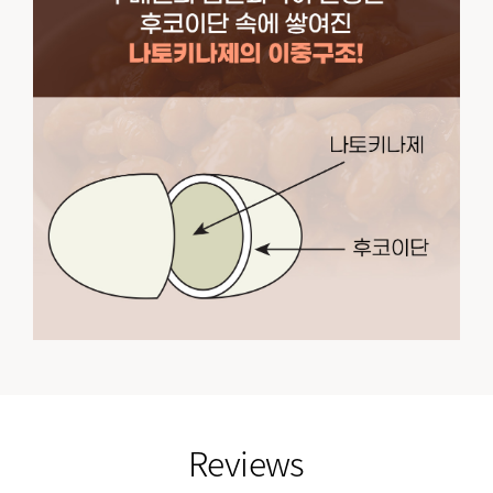
empty link
Reviews