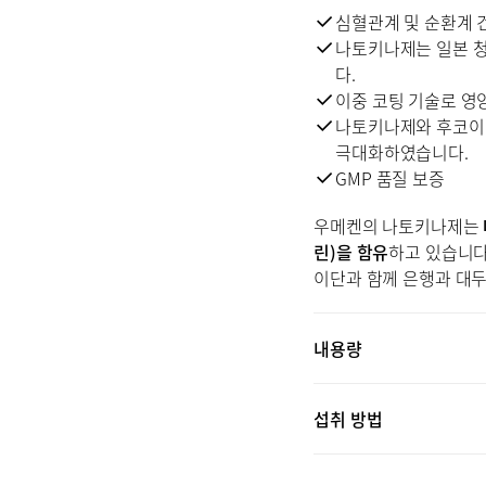
심혈관계 및 순환계 
나토키나제는 일본 
다.
이중 코팅 기술로 영
나토키나제와 후코이
극대화하였습니다.
GMP 품질 보증
우메켄의 나토키나제는
린)을 함유
하고 있습니다
이단과 함께 은행과 대
내용량
60포 (3.4 OZ, 96G) x2
섭취 방법
하루 1포 섭취하세요