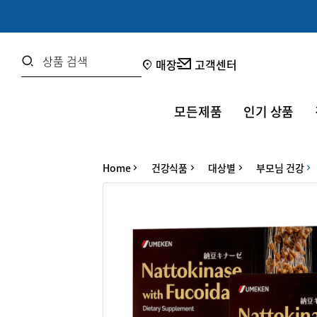
Password
Search
매장
고객센터
비밀번호 찾기
모든제품
인기 상품
로그인
Home
건강식품
대상별
부모님 건강
OR
Google
SNS 로그인 이용