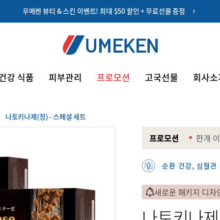
우메켄 뷰티 & 스킨 이벤트! 최대 $50 할인 + 무료선물 증정
회원가입
쿠폰
아이디 저장하기
건강 식품
피부관리
프로모션
고국선물
회사소
최대 10%
할인 쿠폰
나토키나제(정) - 스페셜 세트
프로모션
한개 이
10) 증
세트 상
순환 건강, 심혈관
약관
새로운 패키지 디자
나토키나제(