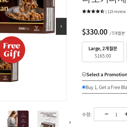
( 123 review 
$
330.00
/ 5개월분
Large, 2개월분
$
165.00
Select a Promotio
Buy 1, Get a Free Bl
수량:
chan