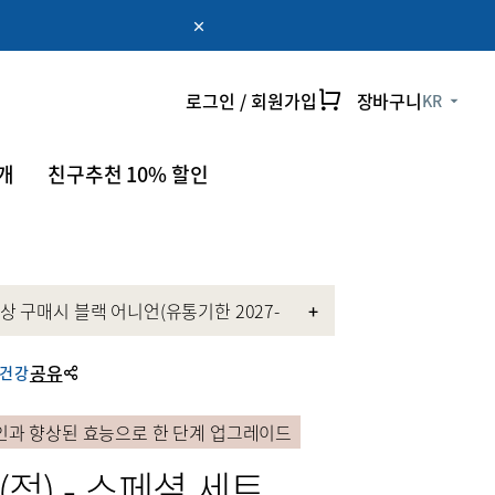
로그인 / 회원가입
장바구니
KR
온라인 전용
myUmeken
개
친구추천 10% 할인
특별한
Point
프로모션
캐쉬백 할인
회원가입
상 구매시 블랙 어니언(유통기한 2027-
+
정.
품 특가
공유
 건강
인과 향상된 효능으로 한 단계 업그레이드
정) - 스페셜 세트