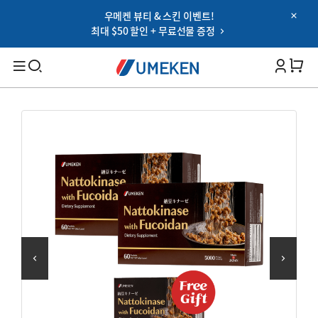
우메켄 뷰티 & 스킨 이벤트!
Password
최대 $50 할인 + 무료선물 증정
Filters
Cart 
비밀번호 찾기
아이디 저장하기
검색
로그인
대상별
OR
남성 건강
여성 건강
Google
부모님 건강
SNS 로그인 이용약관
온가족 건강
건강 기능별