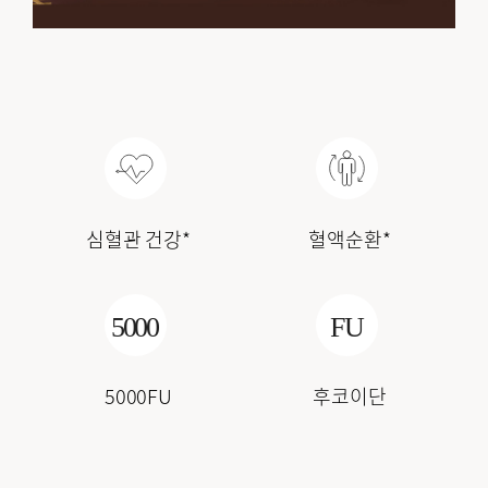
심혈관 건강*
혈액순환*
5000FU
후코이단