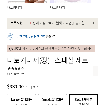
특등한우
나토키나제
나토키나제
전통한과
전통해산물
프로모션
한개 이상 구매시 블랙 어니언(유통기한
+
2027-10) 증정.
꽃배달
세트 상품 특가
공유
순환 건강, 심혈관 건강
과일
새로운 패키지 디자인과 향상된 효능으로 한 단계 업그레이드
BY PRICE
나토키나제(정) - 스페셜 세트
$
$
from price
to price
( 123 review )
$
330.00
/ 5개월분
검색
Large, 2개월분
Small, 1개월분
Set, 5개월분
$
330.00
$
165.00
$
98.00