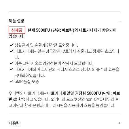
제품 설명
신제품
현재 5000FU (단위: 피브린)의 나토키나제가 함유되어
있습니다.
심혈관계 및 순환계 건강을 도와줍니다.
나토키나제는 일본 청국장인 낫토에서 추출되고 정제된 효소입니
다.
이중 코팅 기술로 영양성분이 장까지 도달합니다.
나토키나제와 후코이단의 시너지 효과로 장에서의 흡수와 효능을
극대화하였습니다.
GMP 품질 보증
우메켄의 나토키나제는
나토키나제 일일 권장량 5000FU (단위: 피브
린)을 함유
하고 있습니다. 오키나와 모즈쿠산의 non-GMO 대두와 후
코이단과 함께 은행과 대두 레시틴을 사용하여 효능을 높였습니다.
내용량