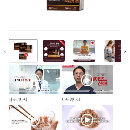
회원가입
면역력 강화
회원 가입하여 우메켄 독점 프로모션과 업데이트를 즐겨보
갱년기
세요.
뷰티 & 스킨
회원가입
혈관 건강
뼈/관절 건강
쿠폰
온라인 전용
myUmeken
최대 10%
특별한
Point
웰빙제품
할인 쿠폰
프로모션
캐쉬백 할인
화장품 / 뷰티
청정공기 & 육각수
회원가입
나토키나제
나토키나제
침구류
고국선물