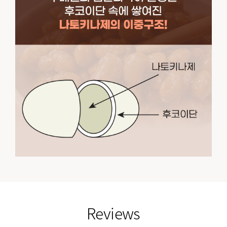
empty link
Reviews