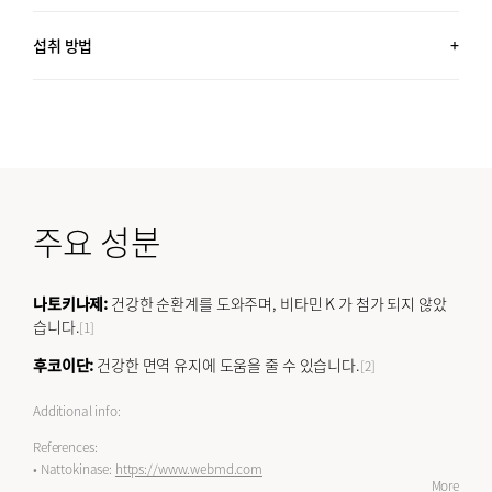
60포 (3.4 OZ, 96G) x2 + 30포 (1.7 OZ, 48G) / 약 5개월분
섭취 방법
하루 1포 섭취하세요.
취침 전에 복용하세요.
모든 성별 섭취 가능
주요 성분
나토키나제:
건강한 순환계를 도와주며, 비타민 K 가 첨가 되지 않았
습니다.
[1]
후코이단:
건강한 면역 유지에 도움을 줄 수 있습니다.
[2]
Additional info:
References:
• Nattokinase:
https://www.webmd.com
More