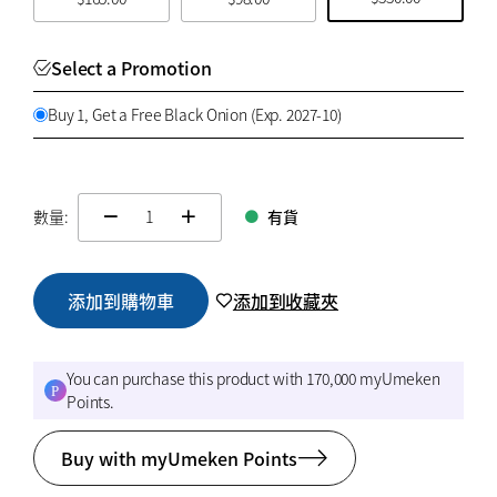
Select a Promotion
Buy 1, Get a Free Black Onion (Exp. 2027-10)
數量:
有貨
change quamtity
添加到購物車
添加到收藏夾
You can purchase this product with 170,000 myUmeken
Points.
Buy with myUmeken Points