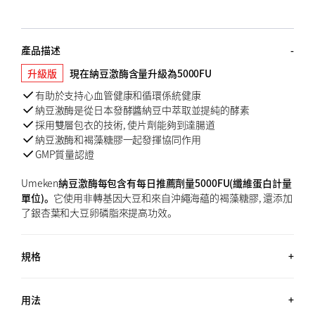
產品描述
升級版
現在納豆激酶含量升級為5000FU
有助於支持心血管健康和循環係統健康
納豆激酶是從日本發酵醬納豆中萃取並提純的酵素
採用雙層包衣的技術, 使片劑能夠到達腸道
納豆激酶和褐藻糖膠一起發揮協同作用
GMP質量認證
Umeken
納豆激酶每包含有每日推薦劑量5000FU(纖維蛋白計量
單位)。
它使用非轉基因大豆和來自沖繩海藴的褐藻糖膠, 還添加
了銀杏葉和大豆卵磷脂來提高功效。
規格
60包 (3.4 OZ, 96G) x2 + 30包 (1.7 OZ, 48G) / 約5個月用量
用法