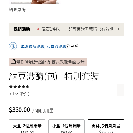
納豆激酶
$
$
from price
to price
促銷活動
購買1件以上，即可獲贈黑蒜精（有效期
+
限：2027-10）。
搜索
套裝優惠價格.
分享
血液循環健康, 心血管健康
煥新登場,升級配方,健康效能全面提升
納豆激酶(包) - 特別套裝
( 123 评价 )
$
330.00
/ 5個月用量
大盒, 2個月用量
小盒, 1個月用量
套装, 5個月用量
$
330.00
$
165.00
$
98.00