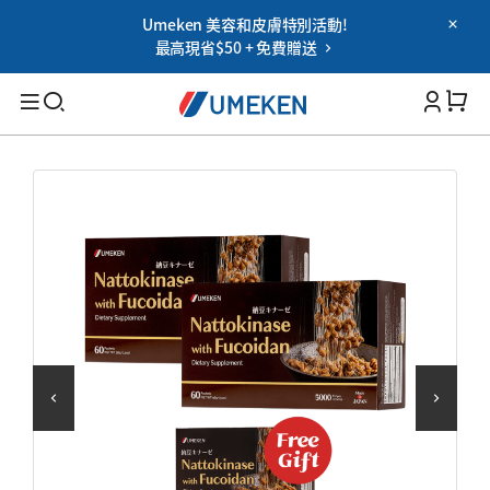
Umeken 美容和皮膚特別活動!
Password
最高現省$50 + 免費贈送
Filters
Cart 
您忘记密码了吗?
记住我
搜索
登录
適用人群
OR
男性
女性
Google
老年人
用社交網登錄時的使用協議
家族
保健能力