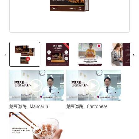
创建帐户
免疫力強化
注册后即可收到 Umeken 独家促销活动和最新信息.
更年期
创建帐户
美容和皮膚
心臟健康
骨及關節健康
优惠券
仅限在线
myUmeken
高達九折優惠
特别促销
Point
券
健康產品
化妆品 ／护肤品
创建帐户
家電產品
納豆激酶 - Mandarin
納豆激酶 - Cantonese
床具
BY PRICE