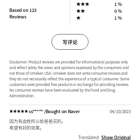
1 %
Based on 123
0 %
Reviews
1 %
写评论
Disclaimer: Product reviews are provided for informational purposes only
and reflect solely the views and opinions expressed by the consumers and
not those of Umeken USA. Umeken does not write consumer reviews and
they do not necessarily reflect the experience of a typical consumer. Some
customers were provided free products in exchange for providing reviews.
No consumer reviews have been evaluated by the Food and Drug
Administration.
ss***** /
Bought on Naver
04/10/2023
因为有血栓所以给爸爸买的。
希望有好的效果。
Translated
Show Original