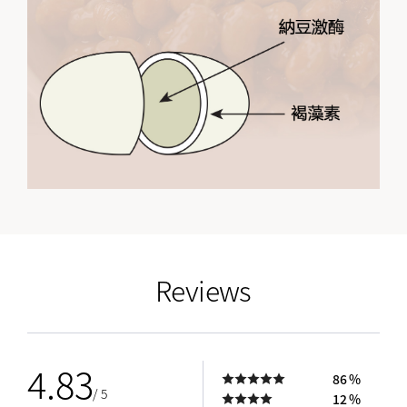
empty link
Reviews
4.83
86 %
/ 5
12 %