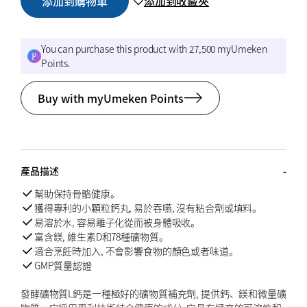
添加到購物車
添加到收藏夾
You can purchase this product with 27,500 myUmeken
Points.
Buy with myUmeken Points
產品描述
幫助保持骨骼健康。
獲得專利的小顆粒鈣丸, 易於吞嚥, 沒有粘合劑或填料。
易溶於水, 容易離子化從而被身體吸收。
富含鎂, 維生素D和78種礦物質。
適合烹飪時加入, 不會影響食物的顏色或者味道。
GMP質量認證
發酵礦物質L鈣是一種極好的礦物質補充劑, 提供鈣、鎂和微量礦