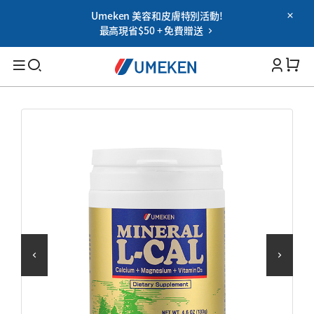
Umeken 美容和皮膚特別活動!
Password
最高現省$50 + 免費贈送
Filters
Cart 
您忘记密码了吗?
记住我
搜索
登录
適用人群
OR
男性
女性
Google
老年人
用社交網登錄時的使用協議
家族
保健能力