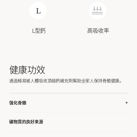
L型鈣
高吸收率
健康功效
通過極易被人體吸收頂級鈣補充劑幫助全家人保持骨骼健康。
强化骨骼
L型鈣有助於強健骨骼，吸收率高。
維生素D3幫助身體吸收鈣質並有助於強化骨骼。
礦物質的良好來源