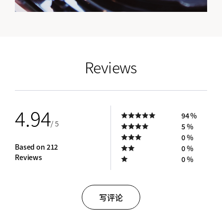
empty link
Reviews
4.94
94 %
/ 5
5 %
0 %
Based on 212
0 %
Reviews
0 %
写评论