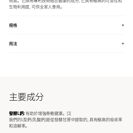
物質。它採用專利技術結合健康的成分, 它具有極高的可溶性和
生物利用度, 可供全家人食用。
規格
約1,300丸 (4.6 OZ, 130G) / 約2個月用量
用法
每天服用20粒。
主要成分
發酵L鈣:
有助於增強骨骼健康。[1]
我們的L型鈣(乳酸鈣)是從發酵甘蔗中提取的, 具有極高的吸收率
和溶解率。