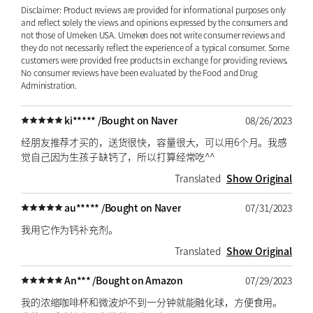
Disclaimer: Product reviews are provided for informational purposes only
and reflect solely the views and opinions expressed by the consumers and
not those of Umeken USA. Umeken does not write consumer reviews and
they do not necessarily reflect the experience of a typical consumer. Some
customers were provided free products in exchange for providing reviews.
No consumer reviews have been evaluated by the Food and Drug
Administration.
ki***** /
Bought on Naver
08/26/2023
经朋友推荐才买的，送货很快，容量很大，可以用6个月。我感
觉自己因为生孩子缺钙了，所以打算经常吃^^
Translated
Show Original
au***** /
Bought on Naver
07/31/2023
我用它作为钙补充剂。
Translated
Show Original
An*** /
Bought on Amazon
07/29/2023
我的浓缩咖啡杯和微波炉不到一分钟就能融化球，方便食用。