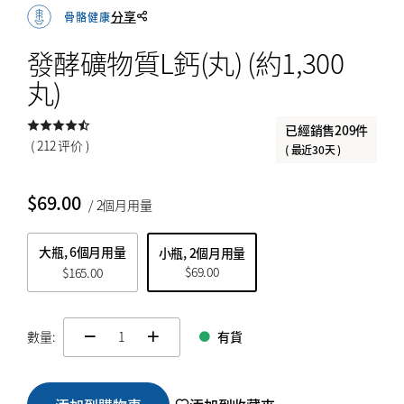
分享
骨骼健康
$
$
from price
to price
發酵礦物質L鈣(丸) (約1,300
丸)
搜索
已經銷售209件
( 212 评价 )
( 最近30天 )
$
69.00
/ 2個月用量
大瓶, 6個月用量
小瓶, 2個月用量
$
69.00
$
165.00
數量:
有貨
change quamtity