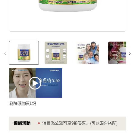
创建帐户
免疫力強化
注册后即可收到 Umeken 独家促销活动和最新信息.
更年期
创建帐户
美容和皮膚
心臟健康
骨及關節健康
优惠券
仅限在线
myUmeken
高達九折優惠
特别促销
Point
券
健康產品
化妆品 ／护肤品
创建帐户
家電產品
發酵礦物質L鈣
床具
促銷活動
消費滿$150可享9折優惠。(可以混合搭配)
BY PRICE